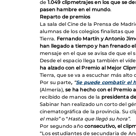
de
1.049 clipmetrajes en los que se 
pasen hambre en el mundo
.
Reparto de premios
La sala del Cine de la Prensa de Madr
alumnas de los colegios finalistas que
Tierra.
Fernando Martín y Antonio Ji
han llegado a tiempo y han frenado e
mensaje en el que se avisa de que el s
Desde el espacio llega también el víd
ha alzado con el Premio al Mejor Clip
Tierra, que se va a escuchar más alto
Por su parte
,
“
Se puede combatir el
(Almería),
se ha hecho con el Premio a
recibido de manos de la
presidenta de
Sabinar han realizado un corto del gén
cinematográfica de la provincia. Su cl
el malo”
o “
Hasta que llegó su hora”
.
Por segundo año
consecutivo, el clip
“Los estudiantes de secundaria de Anda