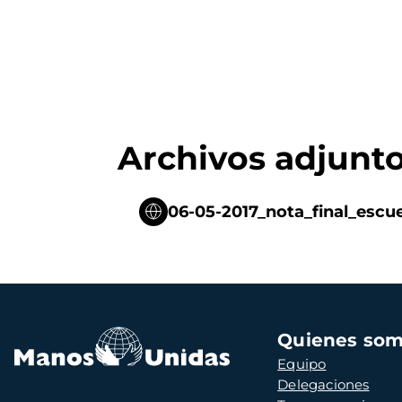
Archivos adjunt
06-05-2017_nota_final_escue
Navegación
Quienes so
principal
Equipo
Delegaciones