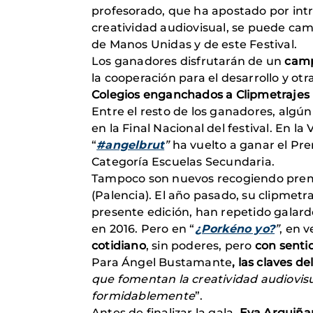
profesorado, que ha apostado por intr
creatividad audiovisual, se puede ca
de Manos Unidas y de este Festival.
Los ganadores disfrutarán de un
camp
la cooperación para el desarrollo y otr
Colegios enganchados a Clipmetrajes
Entre el resto de los ganadores, algún
en la Final Nacional del festival. En la
“
#angelbrut
”
ha vuelto a ganar el Pre
Categoría Escuelas Secundaria.
Tampoco son nuevos recogiendo premio
(Palencia). El año pasado, su clipmetr
presente edición, han repetido galard
en 2016. Pero en “
¿Porkéno yo?
”
, en 
cotidiano
, sin poderes, pero
con senti
Para Ángel Bustamante
, las claves de
que fomentan la creatividad audiovis
formidablemente
”.
Antes de finalizar la gala,
Eva Arguiña