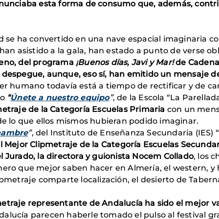
denunciaba esta forma de consumo que, además, contr
id se ha convertido en una nave espacial imaginaria c
 han asistido a la gala, han estado a punto de verse o
meno, del programa
¡Buenos días,
Javi y Mar!
de Cadena 
l despegue, aunque, eso sí, han emitido un mensaje d
er humano todavía está a tiempo de rectificar y de ca
eo
“
Únete a nuestro equipo
”
, de la Escola “La Parellad
metraje de la Categoría Escuelas Primaria
con un mensaj
 de lo que ellos mismos hubieran podido imaginar.
 hambre
”
, del Instituto de Enseñanza Secundaria (IES)
l Mejor Clipmetraje de la Categoría Escuelas Secundar
l Jurado, la directora y guionista Nocem Collado
, los 
ero que mejor saben hacer en Almería, el western, y ha
ipmetraje comparte localización, el desierto de Tabern
metraje representante de Andalucía ha sido el mejor v
lucía parecen haberle tomado el pulso al festival grac