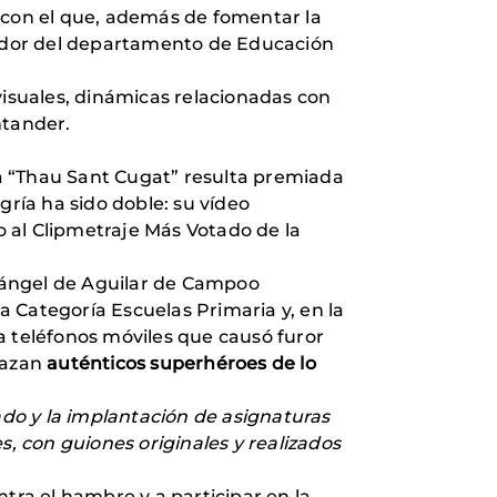
o con el que, además de fomentar la
dor del departamento de Educación
iovisuales, dinámicas relacionadas con
ntander.
ola “Thau Sant Cugat” resulta premiada
egría ha sido doble: su vídeo
 al Clipmetraje Más Votado de la
cángel de Aguilar de Campoo
la Categoría Escuelas Primaria y, en la
a teléfonos móviles que causó furor
 cazan
auténticos superhéroes de lo
ado y la implantación de asignaturas
 con guiones originales y realizados
tra el hambre y a participar en la