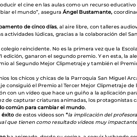
oducir el cine en las aulas como un recurso educativ
mbiar el mundo”, asegura
Ángel Bustamante,
coordina
amento de cinco días
, al aire libre, con talleres aud
as actividades lúdicas, gracias a la colaboración del Sa
 colegio reincidente. No es la primera vez que la Esc
 VI edición, ganaron el segundo premio. Y en esta, la al
mio al Segundo Mejor Clipmetraje y también el Premio
s los chicos y chicas de la Parroquia San Miguel Ar
aje consiguió el Premio al Tercer Mejor Clipmetraje de 
ón con un vídeo que hace un guiño a la aplicación par
vez de capturar criaturas animadas, los protagonistas
do común para cambiar el mundo
.
l éxito
de estos vídeos son
“
la implicación del profesor
ual que tienen como resultado vídeos muy impactantes,
no
ha animado, desde su cocina, a seguir luchando con