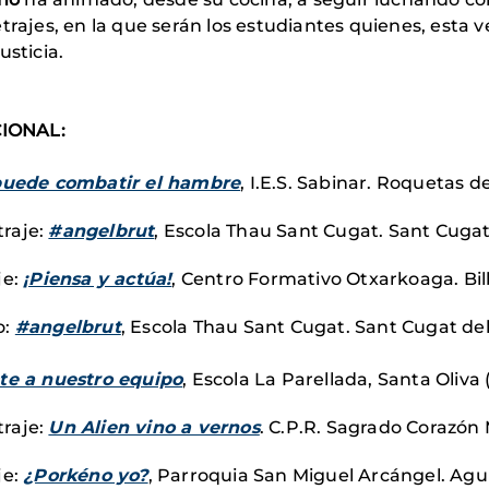
trajes, en la que serán los estudiantes quienes, esta v
usticia.
CIONAL:
puede combatir el hambre
, I.E.S. Sabinar. Roquetas d
raje:
#angelbrut
, Escola Thau Sant Cugat. Sant Cugat 
je:
¡Piensa y actúa!
, Centro Formativo Otxarkoaga. Bil
o:
#angelbrut
, Escola Thau Sant Cugat. Sant Cugat del 
te a nuestro equipo
, Escola La Parellada, Santa Oliva
raje:
Un Alien vino a vernos
. C.P.R. Sagrado Corazón 
je:
¿Porkéno yo?
, Parroquia San Miguel Arcángel. Agu