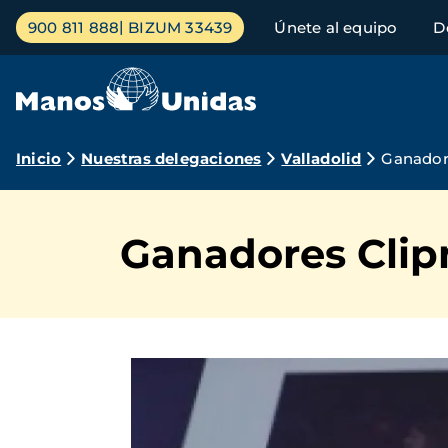
Pasar
Menú
900 811 888
BIZUM 33439
Únete al equipo
D
al
principal
contenido
principal
Ruta
Inicio
Nuestras delegaciones
Valladolid
Ganador
de
navegación
Ganadores Clip