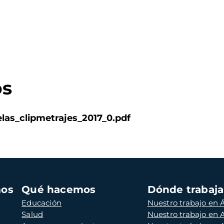
os
las_clipmetrajes_2017_0.pdf
mos
Qué hacemos
Dónde trabaj
Educación
Nuestro trabajo en Á
Salud
Nuestro trabajo en