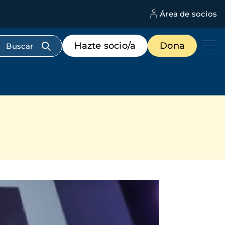
Área de socios
M
d
c
Menú
Hazte socio/a
Dona
d
de
us
destacados
cabecera