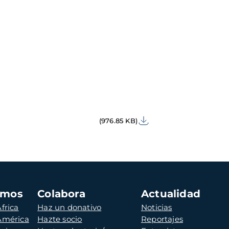
(976.85 KB)
amos
Colabora
Actualidad
frica
Haz un donativo
Noticias
 América
Hazte socio
Reportajes