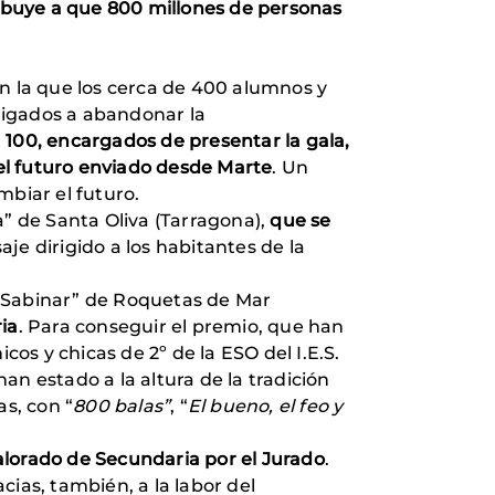
ibuye a que 800 millones de personas
on la que los cerca de 400 alumnos y
bligados a abandonar la
100, encargados de presentar la gala,
el futuro enviado desde Marte
. Un
mbiar el futuro.
a” de Santa Oliva (Tarragona),
que se
e dirigido a los habitantes de la
 “Sabinar” de Roquetas de Mar
ia
. Para conseguir el premio, que han
chicos y chicas de 2º de la ESO del I.E.S.
n estado a la altura de la tradición
as, con “
800 balas”
, “
El bueno, el feo y
alorado de Secundaria por el Jurado
.
ias, también, a la labor del