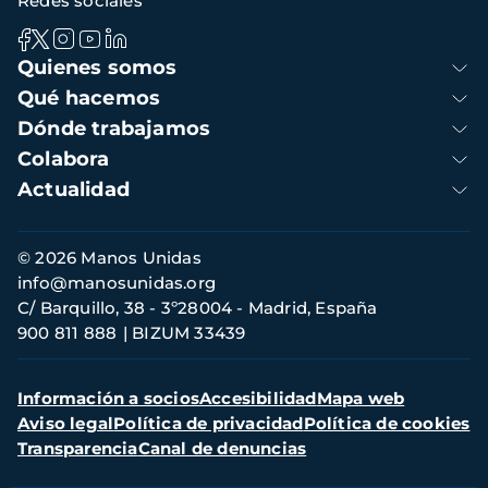
Redes sociales
Navegación
Quienes somos
principal
Qué hacemos
Dónde trabajamos
Colabora
Actualidad
Información
© 2026 Manos Unidas
de
info@manosunidas.org
contacto
C/ Barquillo, 38 - 3º28004 - Madrid, España
900 811 888
BIZUM 33439
Menú
Información a socios
Accesibilidad
Mapa web
secundario
Aviso legal
Política de privacidad
Política de cookies
Transparencia
Canal de denuncias