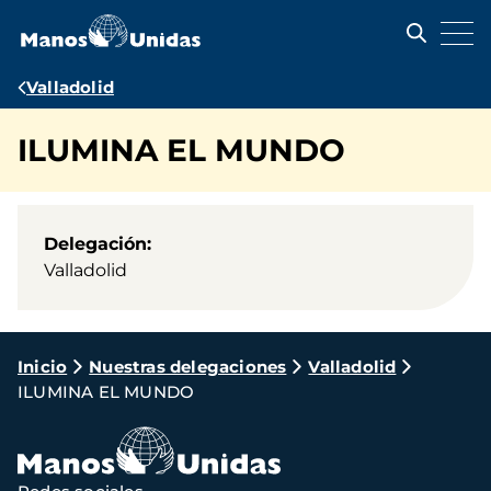
Pasar
al
contenido
principal
Ruta
Valladolid
de
ILUMINA EL MUNDO
navegación
Delegación
Valladolid
Ruta
Inicio
Nuestras delegaciones
Valladolid
ILUMINA EL MUNDO
de
navegación