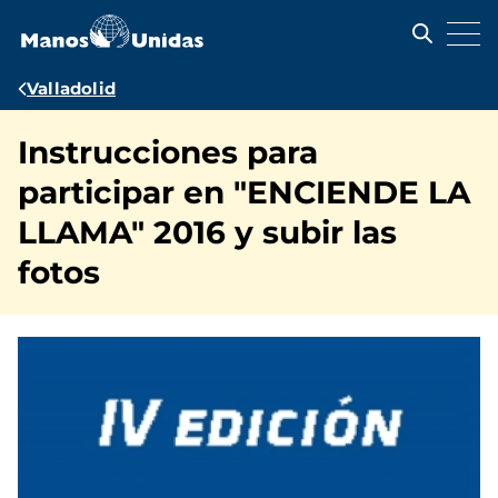
Pasar
al
contenido
principal
Ruta
Valladolid
de
Instrucciones para
navegación
participar en "ENCIENDE LA
LLAMA" 2016 y subir las
fotos