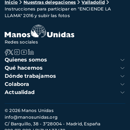
Ruta
Inicio
Nuestras delegaciones
Valladolid
Instrucciones para participar en "ENCIENDE LA
de
LLAMA" 2016 y subir las fotos
navegación
Redes sociales
Navegación
Quienes somos
principal
Qué hacemos
Dónde trabajamos
Colabora
Actualidad
Información
© 2026 Manos Unidas
de
info@manosunidas.org
contacto
C/ Barquillo, 38 - 3º28004 - Madrid, España