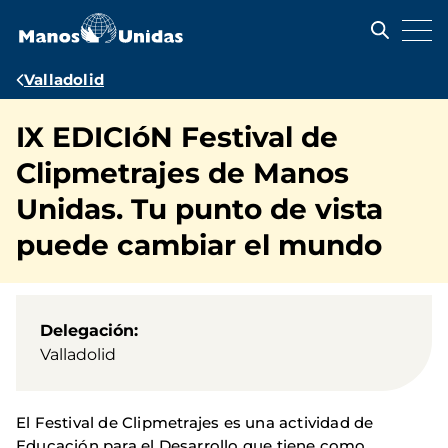
Pasar
al
contenido
principal
Ruta
Valladolid
de
IX EDICIóN Festival de
navegación
Clipmetrajes de Manos
Unidas. Tu punto de vista
puede cambiar el mundo
Delegación
Valladolid
El Festival de Clipmetrajes es una actividad de
Educación para el Desarrollo que tiene como