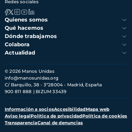
Redes sociales
Navegación
Quienes somos
principal
Qué hacemos
Dónde trabajamos
Colabora
Actualidad
Información
© 2026 Manos Unidas
de
info@manosunidas.org
contacto
C/ Barquillo, 38 - 3º28004 - Madrid, España
900 811 888
BIZUM 33439
Menú
Información a socios
Accesibilidad
Mapa web
secundario
Aviso legal
Política de privacidad
Política de cookies
Transparencia
Canal de denuncias