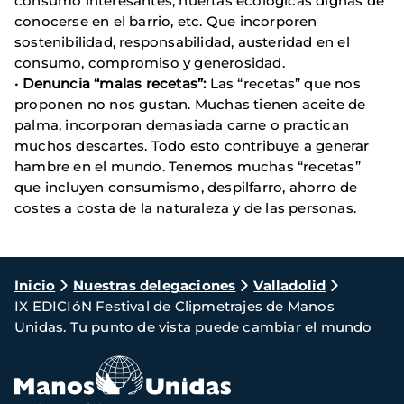
consumo interesantes, huertas ecológicas dignas de
conocerse en el barrio, etc. Que incorporen
sostenibilidad, responsabilidad, austeridad en el
consumo, compromiso y generosidad.
•
Denuncia “malas recetas”:
Las “recetas” que nos
proponen no nos gustan. Muchas tienen aceite de
palma, incorporan demasiada carne o practican
muchos descartes. Todo esto contribuye a generar
hambre en el mundo. Tenemos muchas “recetas”
que incluyen consumismo, despilfarro, ahorro de
costes a costa de la naturaleza y de las personas.
Ruta
Inicio
Nuestras delegaciones
Valladolid
IX EDICIóN Festival de Clipmetrajes de Manos
de
Unidas. Tu punto de vista puede cambiar el mundo
navegación