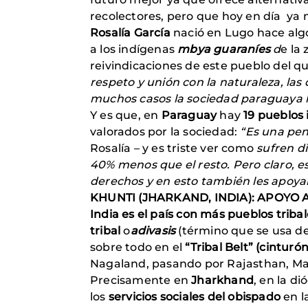
recolectores, pero que hoy en día ya n
Rosalía García
nació en Lugo hace alg
a los indígenas
mbya guaraníes
d
e la
reivindicaciones de este pueblo del q
respeto y unión con la naturaleza, las
muchos casos la sociedad paraguaya 
Y es que, en
Paraguay
hay
19 pueblos 
valorados por la sociedad:
“Es una pen
Rosalía – y es triste ver como
sufren di
40% menos que el resto. Pero claro, e
derechos y en esto también les apoy
KHUNTI (JHARKAND, INDIA): APOYO 
India es el país con más pueblos triba
tribal
o
adivasis
(término que se usa de
sobre todo en el
“Tribal Belt” (cinturón 
Nagaland, pasando por Rajasthan, Ma
Precisamente en
Jharkhand
, en la di
los
servicios sociales del obispado
en l