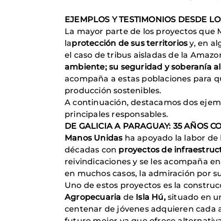
EJEMPLOS Y TESTIMONIOS DESDE L
La mayor parte de los proyectos que 
la
protección de sus territorios
y, en a
el caso de tribus aisladas de la Amaz
ambiente; su seguridad y soberanía ali
acompaña a estas poblaciones para que
producción sostenibles.
A continuación, destacamos dos ejemp
principales responsables.
DE GALICIA A PARAGUAY: 35 AÑOS C
Manos Unidas
ha apoyado la labor de 
décadas con
proyectos de infraestruc
reivindicaciones y se les acompaña en
en muchos casos, la admiración por su
Uno de estos proyectos es la construc
Agropecuaria
de
Isla Hú,
situado en u
centenar de jóvenes adquieren cada 
futuro mejor ya que ofrece alternativ