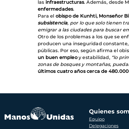
las
infraestructuras
. Además, desde 
enfermedades
.
Para el
obispo de Kunhti, Monseñor 
subsistencia
, por lo que solo tienen t
emigrar a las ciudades para buscar e
Otro de los problemas a los que se en
producen una inseguridad constante, 
públicas. Por eso, según afirma el ob
un buen empleo
y estabilidad,
“lo pri
zonas de bosques y montañas, puedan 
últimos cuatro años cerca de 480.00
Navegación
Quienes so
principal
Equipo
Delegaciones