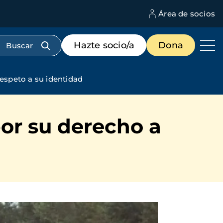
Área de socios
M
d
c
Menú
Hazte socio/a
Dona
d
de
us
destacados
cabecera
respeto a su identidad
por su derecho a