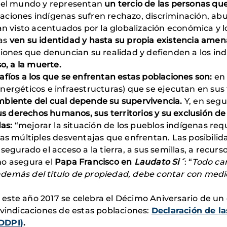
el mundo y representan
un tercio de las personas qu
laciones indígenas sufren rechazo, discriminación, abus
an visto acentuados por la globalización económica y l
nas
ven su identidad y hasta su propia existencia ame
ciones que denuncian su realidad y defienden a los ind
o, a la muerte.
afíos a los que se enfrentan estas poblaciones son:
en
nergéticos e infraestructuras) que se ejecutan en sus
biente del cual depende su supervivencia.
Y, en seg
 sus derechos humanos, sus territorios
y su exclusión de
das:
“mejorar la situación de los pueblos indígenas re
las múltiples desventajas que enfrentan. Las posibil
segurado el acceso a la tierra, a sus semillas, a recur
mo asegura el
Papa Francisco en
Laudato Si´
: “
Todo ca
y además del título de propiedad, debe contar con medi
 este año 2017 se celebra el Décimo Aniversario de 
ivindicaciones de estas poblaciones:
Declaración de l
(DDPI)
.