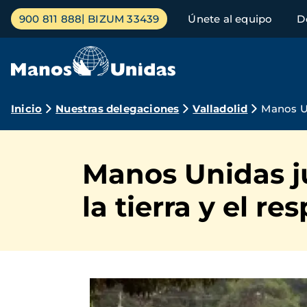
Pasar
Menú
900 811 888
BIZUM 33439
Únete al equipo
D
al
principal
contenido
principal
Ruta
Inicio
Nuestras delegaciones
Valladolid
Manos Un
de
navegación
Manos Unidas ju
la tierra y el r