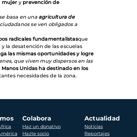
a mujer
y
prevención de
s se basa en una
agricultura de
os ciudadanos se ven obligados a
os radicales fundamentalistas
que
y la desatención de las escuelas
enga las mismas oportunidades y logre
venes, que viven muy dispersos en las
Manos Unidas ha destinado en los
tantes necesidades de la zona.
amos
Colabora
Actualidad
frica
Haz un donativo
Noticias
 América
Hazte socio
Reportajes