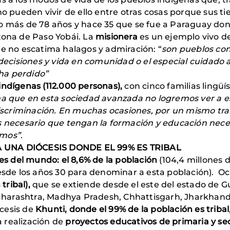
o pueden vivir de ello entre otras cosas porque sus ti
o más de 78 años y hace 35 que se fue a Paraguay don
 zona de Paso Yobái. La
misionera
es un ejemplo vivo d
ue no escatima halagos y admiración: “
son pueblos con
 decisiones y vida en comunidad o el especial cuidado a
ha perdido”
indígenas (112.000 personas),
con cinco familias lingüí
a que en esta sociedad avanzada no logremos ver a es
scriminación. En muchas ocasiones, por un mismo trab
s necesario que tengan la formación y educación nece
amos”.
A UNA DIÓCESIS DONDE EL 99% ES TRIBAL
les del mundo: el 8,6% de la población
(104,4 millones 
sde los años 30 para denominar a esta población). Ocu
tribal),
que se extiende desde el este del estado de Gu
harashtra, Madhya Pradesh, Chhattisgarh, Jharkhand,
ócesis de
Khunti, donde el 99% de la población es tribal
a realización de
proyectos educativos de primaria y s