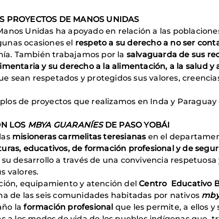
OS PROYECTOS DE MANOS UNIDAS
Manos Unidas ha apoyado en relación a las poblacione
lgunas ocasiones el
respeto a su derecho a no ser cont
onía. También trabajamos por la
salvaguarda de sus rec
mentaria y su derecho a la alimentación, a la salud y 
 sean respetados y protegidos sus valores, creencias
los de proyectos que realizamos en Inda y Paraguay 
ON LOS
MBYA GUARANÍES
DE PASO YOBÁI
las
misioneras carmelitas teresianas
en el departamen
turas, educativos, de formación profesional y de segur
 su desarrollo a través de una convivencia respetuosa
s valores.
ción, equipamiento y atención del
Centro Educativo B
na de las seis comunidades habitadas por nativos
mby
año la
formación profesional
que les permite, a ellos y
as a los modos de vida de los pueblos indígenas que, 