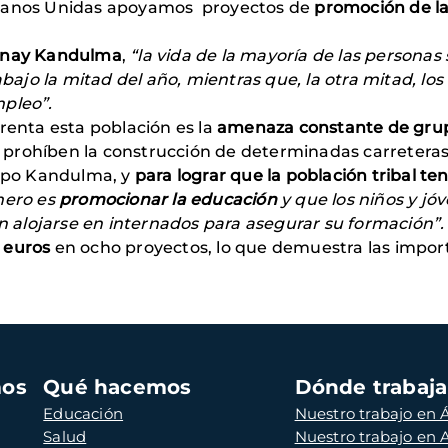
Manos Unidas apoyamos proyectos de
promoción de l
Binay Kandulma
,
“la vida de la mayoría de las persona
rabajo la mitad del año, mientras que, la otra mitad, l
mpleo”.
frenta esta población es la
amenaza constante de grup
prohíben la construcción de determinadas carreteras 
ispo Kandulma, y
para lograr que la población tribal t
mero es
promocionar la educación
y que los niños y jó
alojarse en internados para asegurar su formación”.
0 euros
en ocho proyectos, lo que demuestra las impor
mos
Qué hacemos
Dónde trabaj
Educación
Nuestro trabajo en Á
Salud
Nuestro trabajo en