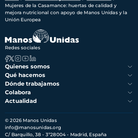
Mujeres de la Casamance: huertas de calidad y
de
mejora nutricional con apoyo de Manos Unidas y la
navegación
Unión Europea
Redes sociales
Navegación
Quienes somos
principal
Qué hacemos
Dónde trabajamos
Colabora
Actualidad
Información
© 2026 Manos Unidas
de
info@manosunidas.org
contacto
C/ Barquillo, 38 - 3º28004 - Madrid, España