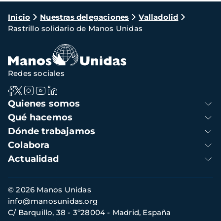
Ruta
Inicio
Nuestras delegaciones
Valladolid
Rastrillo solidario de Manos Unidas
de
navegación
Redes sociales
Navegación
Quienes somos
principal
Qué hacemos
Dónde trabajamos
Colabora
Actualidad
Información
© 2026 Manos Unidas
de
info@manosunidas.org
contacto
C/ Barquillo, 38 - 3º28004 - Madrid, España