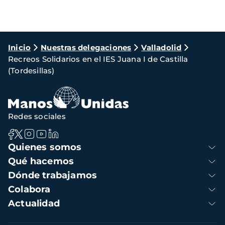
Ruta
Inicio
Nuestras delegaciones
Valladolid
Recreos Solidarios en el IES Juana I de Castilla
de
(Tordesillas)
navegación
Redes sociales
Navegación
Quienes somos
principal
Qué hacemos
Dónde trabajamos
Colabora
Actualidad