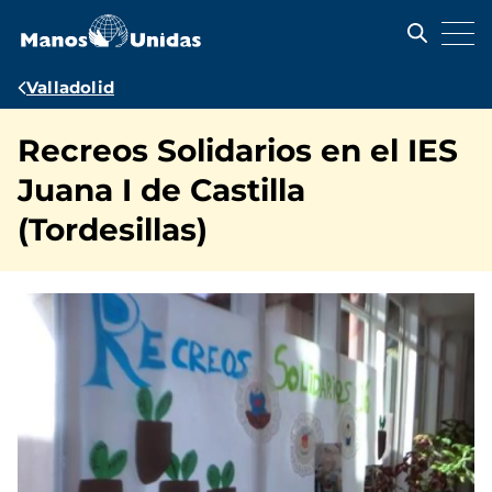
Pasar
al
contenido
principal
Ruta
Valladolid
de
Recreos Solidarios en el IES
navegación
Juana I de Castilla
(Tordesillas)