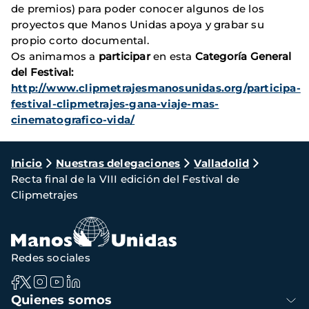
de premios) para poder conocer algunos de los
proyectos que Manos Unidas apoya y grabar su
propio corto documental.
Os animamos a
participar
en esta
Categoría General
del Festival:
http://www.clipmetrajesmanosunidas.org/participa-
festival-clipmetrajes-gana-viaje-mas-
cinematografico-vida/
Ruta
Inicio
Nuestras delegaciones
Valladolid
Recta final de la VIII edición del Festival de
de
Clipmetrajes
navegación
Redes sociales
Navegación
Quienes somos