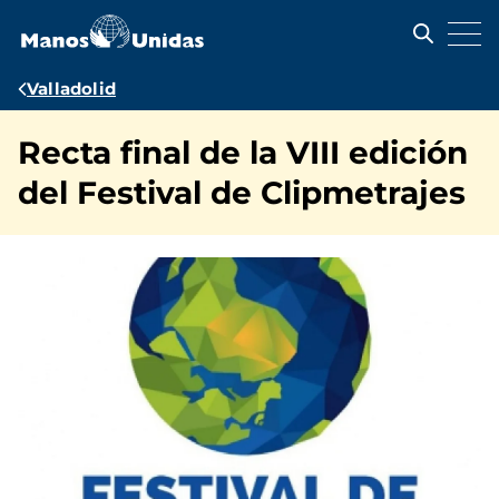
Pasar
al
contenido
principal
Ruta
Valladolid
de
Recta final de la VIII edición
navegación
del Festival de Clipmetrajes