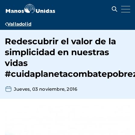
Pasar
al
contenido
principal
Ruta
Valladolid
de
Redescubrir el valor de la
navegación
simplicidad en nuestras
vidas
#cuidaplanetacombatepobre
Jueves, 03 noviembre, 2016