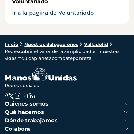
Voluntariado
Ir a la página de Voluntariado
Ruta
Inicio
Nuestras delegaciones
Valladolid
Redescubrir el valor de la simplicidad en nuestras
de
vidas #cuidaplanetacombatepobreza
navegación
Redes sociales
Navegación
Quienes somos
principal
Qué hacemos
Dónde trabajamos
Colabora