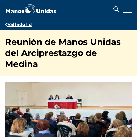
Pasar
al
contenido
principal
Ruta
Valladolid
de
Reunión de Manos Unidas
navegación
del Arciprestazgo de
Medina