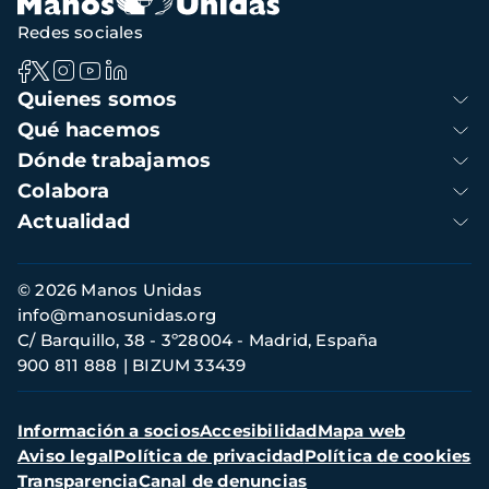
Redes sociales
Navegación
Quienes somos
principal
Qué hacemos
Dónde trabajamos
Colabora
Actualidad
Información
© 2026 Manos Unidas
de
info@manosunidas.org
contacto
C/ Barquillo, 38 - 3º28004 - Madrid, España
900 811 888
BIZUM 33439
Menú
Información a socios
Accesibilidad
Mapa web
secundario
Aviso legal
Política de privacidad
Política de cookies
Transparencia
Canal de denuncias