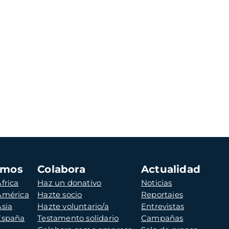
amos
Colabora
Actualidad
frica
Haz un donativo
Noticias
 América
Hazte socio
Reportajes
Asia
Hazte voluntario/a
Entrevistas
 España
Testamento solidario
Campañas