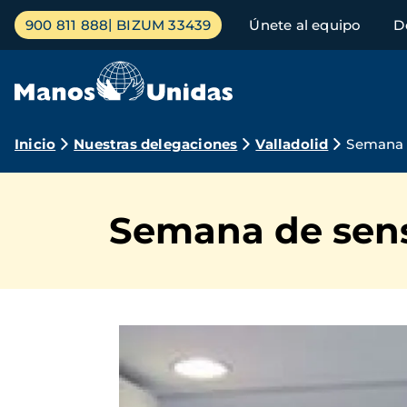
Pasar
Menú
900 811 888
BIZUM 33439
Únete al equipo
D
al
principal
contenido
principal
Ruta
Inicio
Nuestras delegaciones
Valladolid
Semana d
de
navegación
Semana de sensi