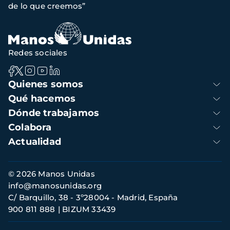
navegación
de lo que creemos”
Redes sociales
Navegación
Quienes somos
principal
Qué hacemos
Dónde trabajamos
Colabora
Actualidad
Información
© 2026 Manos Unidas
de
info@manosunidas.org
contacto
C/ Barquillo, 38 - 3º28004 - Madrid, España
900 811 888
BIZUM 33439