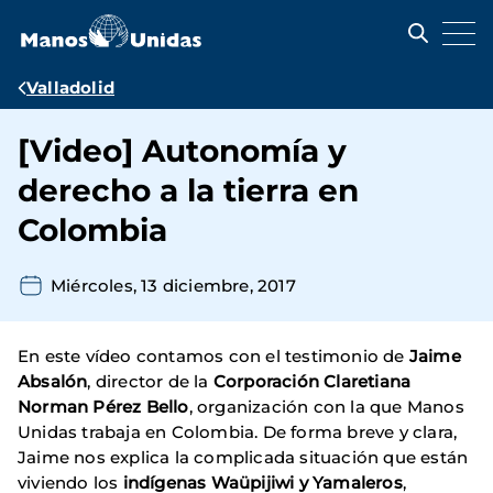
Pasar
al
contenido
principal
Ruta
Valladolid
de
[Video] Autonomía y
navegación
derecho a la tierra en
Colombia
Miércoles, 13 diciembre, 2017
En este vídeo contamos con el testimonio de
Jaime
Absalón
, director de la
Corporación Claretiana
Norman Pérez Bello
, organización con la que Manos
Unidas trabaja en Colombia. De forma breve y clara,
Jaime nos explica la complicada situación que están
viviendo los
indígenas Waüpijiwi y Yamaleros
,