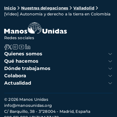
Ruta
Inicio
Nuestras delegaciones
Valladolid
[Video] Autonomía y derecho a la tierra en Colombia
de
navegación
Redes sociales
Navegación
Quienes somos
principal
Qué hacemos
Dónde trabajamos
Colabora
Actualidad
Información
© 2026 Manos Unidas
de
info@manosunidas.org
contacto
C/ Barquillo, 38 - 3º28004 - Madrid, España