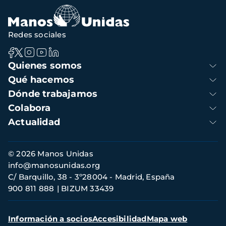
navegación
Redes sociales
Navegación
Quienes somos
principal
Qué hacemos
Dónde trabajamos
Colabora
Actualidad
Información
© 2026 Manos Unidas
de
info@manosunidas.org
contacto
C/ Barquillo, 38 - 3º28004 - Madrid, España
900 811 888
BIZUM 33439
Menú
Información a socios
Accesibilidad
Mapa web