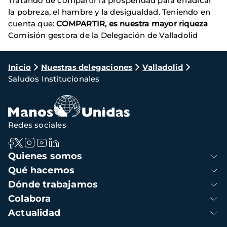
Tratando de compartir la prosperidad para erradicar
la pobreza, el hambre y la desigualdad. Teniendo en
cuenta que:
COMPARTIR, es nuestra mayor riqueza
Comisión gestora de la Delegación de Valladolid
Ruta
Inicio
Nuestras delegaciones
Valladolid
Saludos Institucionales
de
navegación
Redes sociales
Navegación
Quienes somos
principal
Qué hacemos
Dónde trabajamos
Colabora
Actualidad