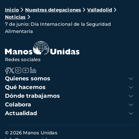
Ruta
Inicio
Nuestras delegaciones
Valladolid
Noticias
de
7 de junio: Día Internacional de la Seguridad
navegación
Alimentaria
Redes sociales
Navegación
Quienes somos
principal
Qué hacemos
Dónde trabajamos
Colabora
Actualidad
Información
© 2026 Manos Unidas
de