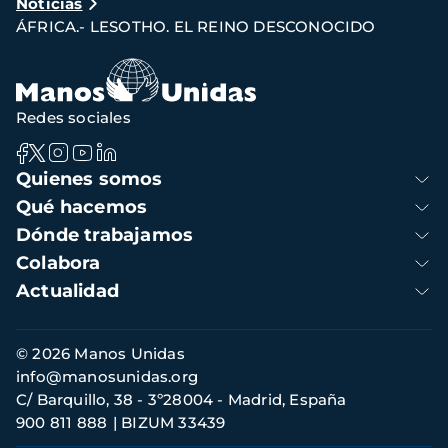
Noticias
de
ÁFRICA.- LESOTHO. EL REINO DESCONOCIDO
navegación
Redes sociales
Navegación
Quienes somos
principal
Qué hacemos
Dónde trabajamos
Colabora
Actualidad
Información
© 2026 Manos Unidas
de
info@manosunidas.org
contacto
C/ Barquillo, 38 - 3º28004 - Madrid, España
900 811 888
BIZUM 33439