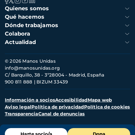
Navegación
Quienes somos
principal
Qué hacemos
Dónde trabajamos
Colabora
Actualidad
Información
© 2026 Manos Unidas
de
info@manosunidas.org
contacto
C/ Barquillo, 38 - 3º28004 - Madrid, España
900 811 888
BIZUM 33439
Menú
Información a socios
Accesibilidad
Mapa web
secundario
Aviso legal
Política de privacidad
Política de cookies
Transparencia
Canal de denuncias
Menú
Hazte socio/a
Dona