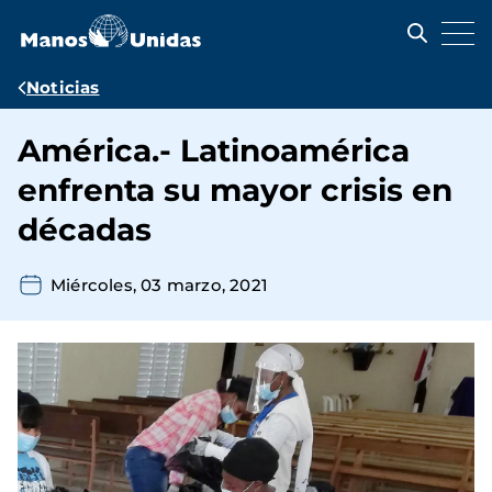
Pasar
al
contenido
principal
Ruta
Noticias
de
América.- Latinoamérica
navegación
enfrenta su mayor crisis en
décadas
Miércoles, 03 marzo, 2021