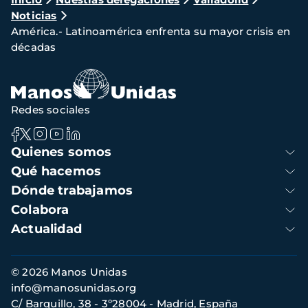
Ruta
Noticias
de
América.- Latinoamérica enfrenta su mayor crisis en
navegación
décadas
Redes sociales
Navegación
Quienes somos
principal
Qué hacemos
Dónde trabajamos
Colabora
Actualidad
Información
© 2026 Manos Unidas
de
info@manosunidas.org
contacto
C/ Barquillo, 38 - 3º28004 - Madrid, España