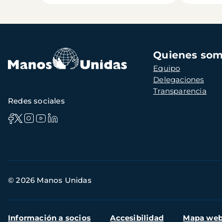
Navegación
Quienes so
principal
Equipo
Delegaciones
Transparencia
Redes sociales
Información
© 2026 Manos Unidas
de
contacto
Menú
Información a socios
Accesibilidad
Mapa we