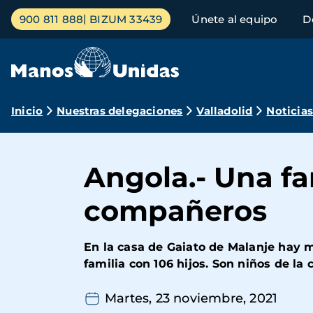
Pasar
Menú
900 811 888
BIZUM 33439
Únete al equipo
D
al
principal
contenido
principal
Ruta
Inicio
Nuestras delegaciones
Valladolid
Noticia
de
navegación
Angola.- Una f
compañeros
En la casa de Gaiato de Malanje hay m
familia con 106 hijos. Son niños de la
Martes, 23 noviembre, 2021