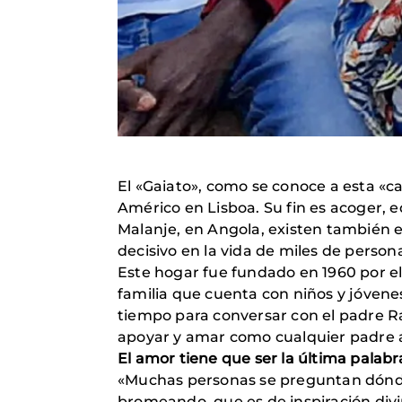
El «Gaiato», como se conoce a esta «c
Américo en Lisboa. Su fin es aco­ger, 
Malanje, en Angola, existen también 
decisivo en la vida de miles de person
Este hogar fue fundado en 1960 por el
familia que cuenta con niños y jóvenes
tiempo para conversar con el padre Raf
apoyar y amar como cualquier padre a
El amor tiene que ser la última palabr
«Muchas personas se preguntan dónde 
bromeando, que es de ins­piración divin