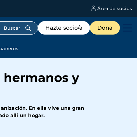
Área de socios
M
d
c
Menú
Hazte socio/a
Dona
d
de
us
destacados
cabecera
mpañeros
n hermanos y
anización. En ella vive una gran
ado allí un hogar.