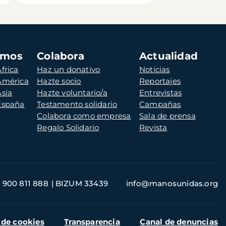
amos
Colabora
Actualidad
frica
Haz un donativo
Noticias
 América
Hazte socio
Reportajes
Asia
Hazte voluntario/a
Entrevistas
 España
Testamento solidario
Campañas
Colabora como empresa
Sala de prensa
Regalo Solidario
Revista
900 811 888
BIZUM 33439
info@manosunidas.org
 de cookies
Transparencia
Canal de denuncias