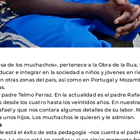
asa de los muchachos», pertenece a la Obra de la Rua,
educar e integrar en la sociedad a niños y jóvenes en 
en otras zonas del país, así como en Portugal y Moza
as.
 padre Telmo Ferraz. En la actualidad es el padre Rafa
 desde los cuatro hasta los veintidós años. En nuestra 
ael y que nos contara algunos detalles de su labor. N
 unos hijos. Los muchachos le quieren y le admiran.
a
está el éxito de esta pedagogía –nos cuenta el padre
a. La clave está en confiar y, si en algún momento fraca