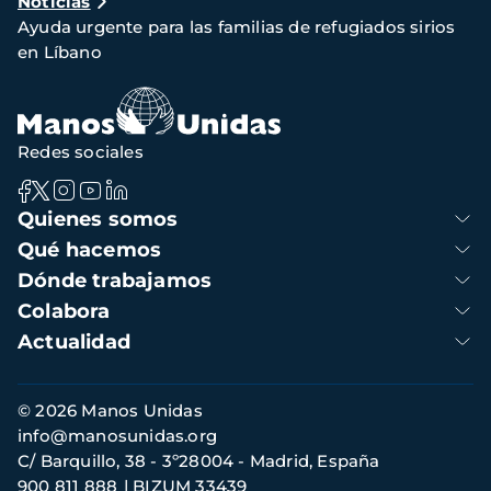
Noticias
de
Ayuda urgente para las familias de refugiados sirios
navegación
en Líbano
Redes sociales
Navegación
Quienes somos
principal
Qué hacemos
Dónde trabajamos
Colabora
Actualidad
Información
© 2026 Manos Unidas
de
info@manosunidas.org
contacto
C/ Barquillo, 38 - 3º28004 - Madrid, España
900 811 888
BIZUM 33439