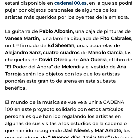
estará disponible en
cadena100.es
, en la que se podrá
pujar por objetos personales de algunos de los
artistas más queridos por los oyentes de la emisora.
La guitarra de
Pablo Alborán
, una caja de pinturas de
Vanesa Martín
, una lámina dibujada de
Fito Cabrales
,
un LP firmado de
Ed Sheeran
, unas acuarelas de
Alejandro Sanz, cuatro cuadros
de
Manolo García
, las
chaquetas de
David Otero
y de
Ana Guerra
, el libro de
“El Poder del Ahora” de
Melendi
y el vestido de
Ana
Torroja
serán los objetos con los que los artistas
pondrán este granito de arena en esta subasta
benéfica.
El mundo de la música se vuelve a unir a CADENA
100 en este proyecto solidario con estos artículos
personales que han ido regalando los artistas en
algunas de sus visitas a los estudios de la cadena o
que han ido recogiendo
Javi Nieves
y
Mar Amate
, los
presentadores de
“¡Buenos días, Javi y Mar!”
(
de lunes