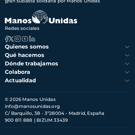
gran subasta solidaria por Manos Unidas
Redes sociales
Navegación
Quienes somos
principal
Qué hacemos
Dónde trabajamos
Colabora
Actualidad
Información
© 2026 Manos Unidas
de
info@manosunidas.org
contacto
C/ Barquillo, 38 - 3º28004 - Madrid, España
900 811 888
BIZUM 33439