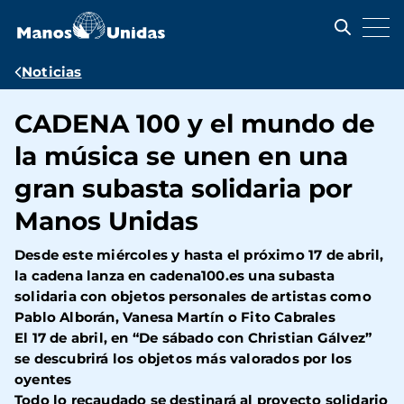
Pasar
al
contenido
principal
Ruta
Noticias
de
CADENA 100 y el mundo de
navegación
la música se unen en una
gran subasta solidaria por
Manos Unidas
Desde este miércoles y hasta el próximo 17 de abril,
la cadena lanza en cadena100.es una subasta
solidaria con objetos personales de artistas como
Pablo Alborán, Vanesa Martín o Fito Cabrales
El 17 de abril, en “De sábado con Christian Gálvez”
se descubrirá los objetos más valorados por los
oyentes
Todo lo recaudado se destinará al proyecto solidario