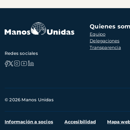
Navegación
Quienes so
principal
Equipo
Delegaciones
Transparencia
Redes sociales
Información
© 2026 Manos Unidas
de
contacto
Menú
Información a socios
Accesibilidad
Mapa we
secundario