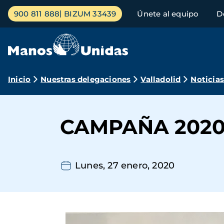
Pasar
Menú
900 811 888
BIZUM 33439
Únete al equipo
D
al
principal
contenido
principal
Ruta
Inicio
Nuestras delegaciones
Valladolid
Noticia
de
navegación
CAMPAÑA 202
Lunes, 27 enero, 2020