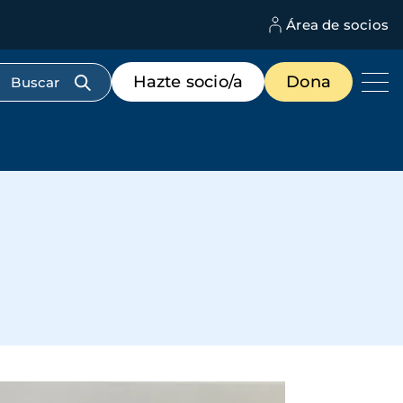
Área de socios
M
d
c
Menú
Hazte socio/a
Dona
d
de
us
destacados
cabecera