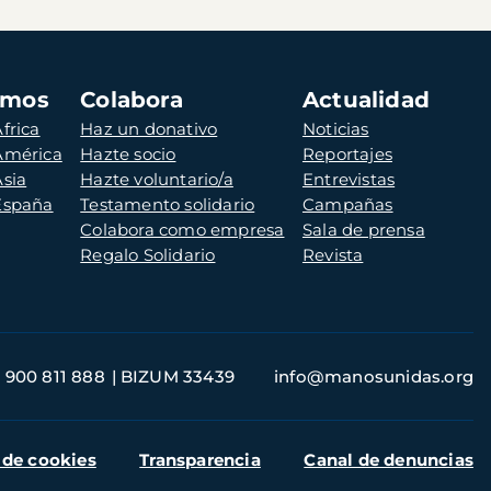
amos
Colabora
Actualidad
frica
Haz un donativo
Noticias
 América
Hazte socio
Reportajes
Asia
Hazte voluntario/a
Entrevistas
 España
Testamento solidario
Campañas
Colabora como empresa
Sala de prensa
Regalo Solidario
Revista
900 811 888
BIZUM 33439
info@manosunidas.org
 de cookies
Transparencia
Canal de denuncias