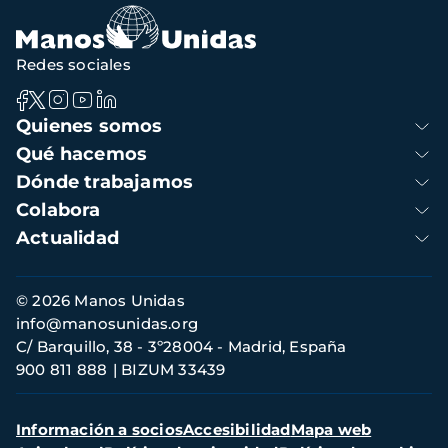
Redes sociales
Navegación
Quienes somos
principal
Qué hacemos
Dónde trabajamos
Colabora
Actualidad
Información
© 2026 Manos Unidas
de
info@manosunidas.org
contacto
C/ Barquillo, 38 - 3º28004 - Madrid, España
900 811 888
BIZUM 33439
Menú
Información a socios
Accesibilidad
Mapa web
secundario