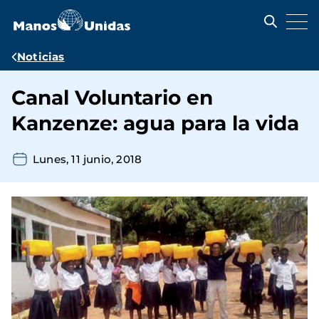
Pasar
al
contenido
principal
Ruta
Noticias
de
Canal Voluntario en
navegación
Kanzenze: agua para la vida
Lunes, 11 junio, 2018