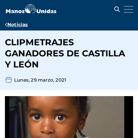
Pasar
al
contenido
principal
Ruta
Noticias
de
CLIPMETRAJES
navegación
GANADORES DE CASTILLA
Y LEÓN
Lunes, 29 marzo, 2021