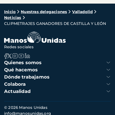
Ruta
Inicio
Nuestras delegaciones
Valladolid
Noticias
de
CLIPMETRAJES GANADORES DE CASTILLA Y LEÓN
navegación
Redes sociales
Navegación
Quienes somos
principal
Qué hacemos
Dónde trabajamos
Colabora
Actualidad
Información
© 2026 Manos Unidas
de
info@manosunidas.org