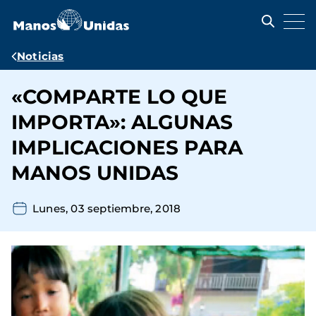
Pasar
al
contenido
principal
Ruta
Noticias
de
«COMPARTE LO QUE
navegación
IMPORTA»: ALGUNAS
IMPLICACIONES PARA
MANOS UNIDAS
Lunes, 03 septiembre, 2018