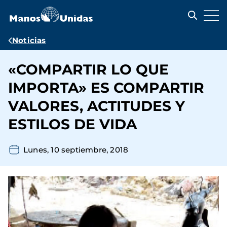
Pasar
al
contenido
principal
Ruta
Noticias
de
«COMPARTIR LO QUE
navegación
IMPORTA» ES COMPARTIR
VALORES, ACTITUDES Y
ESTILOS DE VIDA
Lunes, 10 septiembre, 2018