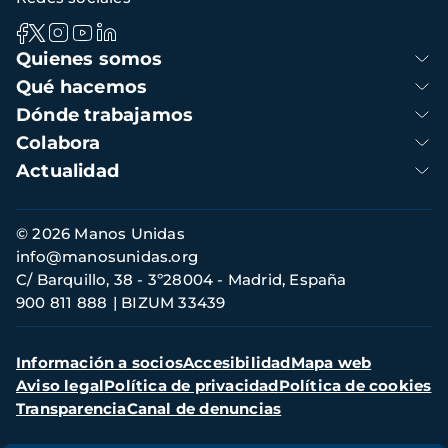
Navegación
Quienes somos
principal
Qué hacemos
Dónde trabajamos
Colabora
Actualidad
Información
© 2026 Manos Unidas
de
info@manosunidas.org
contacto
C/ Barquillo, 38 - 3º28004 - Madrid, España
900 811 888
BIZUM 33439
Menú
Información a socios
Accesibilidad
Mapa web
secundario
Aviso legal
Política de privacidad
Política de cookies
Transparencia
Canal de denuncias