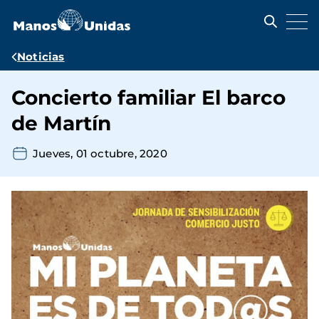
Pasar
al
contenido
principal
Ruta
Noticias
de
Concierto familiar El barco
navegación
de Martín
Jueves, 01 octubre, 2020