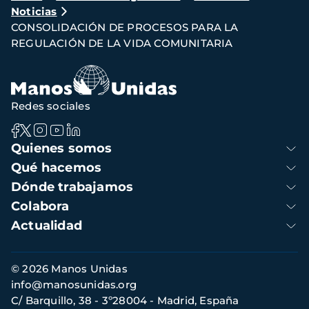
Noticias
de
CONSOLIDACIÓN DE PROCESOS PARA LA
navegación
REGULACIÓN DE LA VIDA COMUNITARIA
Redes sociales
Navegación
Quienes somos
principal
Qué hacemos
Dónde trabajamos
Colabora
Actualidad
Información
© 2026 Manos Unidas
de
info@manosunidas.org
contacto
C/ Barquillo, 38 - 3º28004 - Madrid, España