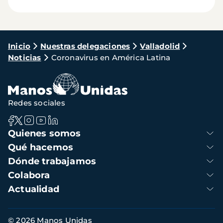
Ruta
Inicio
Nuestras delegaciones
Valladolid
Noticias
Coronavirus en América Latina
de
navegación
Redes sociales
Navegación
Quienes somos
principal
Qué hacemos
Dónde trabajamos
Colabora
Actualidad
Información
© 2026 Manos Unidas