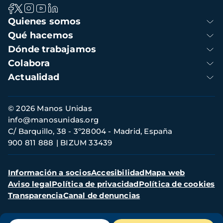
Navegación
Quienes somos
principal
Qué hacemos
Dónde trabajamos
Colabora
Actualidad
Información
© 2026 Manos Unidas
de
info@manosunidas.org
contacto
C/ Barquillo, 38 - 3º28004 - Madrid, España
900 811 888
BIZUM 33439
Menú
Información a socios
Accesibilidad
Mapa web
secundario
Aviso legal
Política de privacidad
Política de cookies
Transparencia
Canal de denuncias