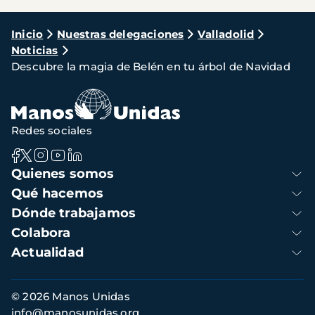
Ruta
Inicio
Nuestras delegaciones
Valladolid
Noticias
de
Descubre la magia de Belén en tu árbol de Navidad
navegación
Redes sociales
Navegación
Quienes somos
principal
Qué hacemos
Dónde trabajamos
Colabora
Actualidad
Información
© 2026 Manos Unidas
de
info@manosunidas.org