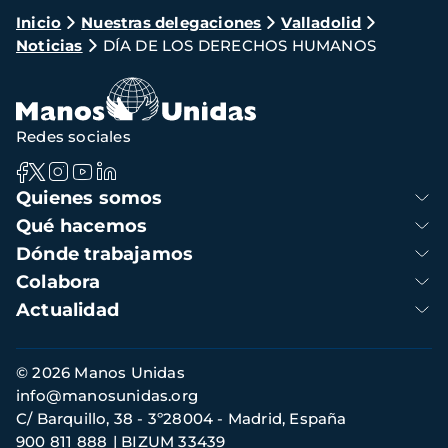
Ruta
Inicio
Nuestras delegaciones
Valladolid
Noticias
DÍA DE LOS DERECHOS HUMANOS
de
navegación
Redes sociales
Navegación
Quienes somos
principal
Qué hacemos
Dónde trabajamos
Colabora
Actualidad
Información
© 2026 Manos Unidas
de
info@manosunidas.org
contacto
C/ Barquillo, 38 - 3º28004 - Madrid, España
900 811 888
BIZUM 33439