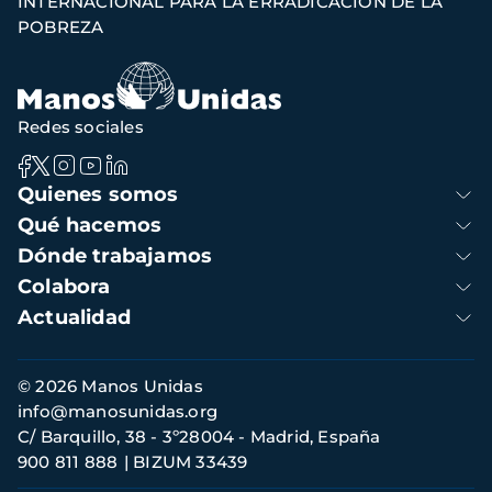
INTERNACIONAL PARA LA ERRADICACIÓN DE LA
POBREZA
Redes sociales
Navegación
Quienes somos
principal
Qué hacemos
Dónde trabajamos
Colabora
Actualidad
Información
© 2026 Manos Unidas
de
info@manosunidas.org
contacto
C/ Barquillo, 38 - 3º28004 - Madrid, España
900 811 888
BIZUM 33439