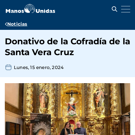
Pasar
al
contenido
principal
Ruta
Noticias
de
Donativo de la Cofradía de la
navegación
Santa Vera Cruz
Lunes, 15 enero, 2024