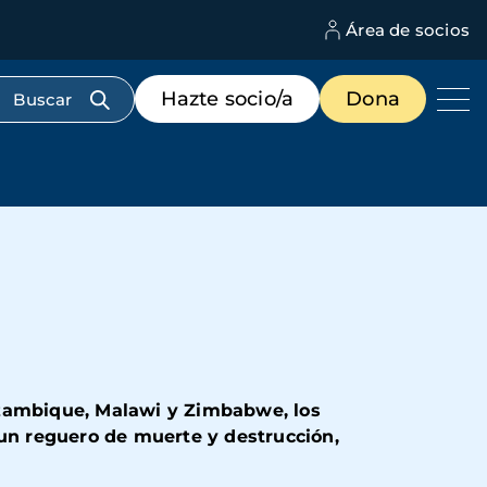
Área de socios
M
d
c
Menú
Hazte socio/a
Dona
d
de
us
destacados
cabecera
ozambique, Malawi y Zimbabwe, los
 un reguero de muerte y destrucción,