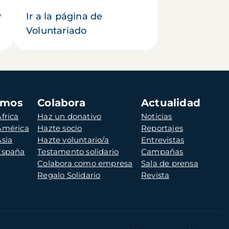
y
Ir a la página de
Voluntariado
amos
Colabora
Actualidad
frica
Haz un donativo
Noticias
 América
Hazte socio
Reportajes
Asia
Hazte voluntario/a
Entrevistas
 España
Testamento solidario
Campañas
Colabora como empresa
Sala de prensa
Regalo Solidario
Revista