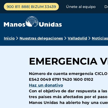
Pasar
Menú
900 811 888
BIZUM 33439
Únete al equipo
D
al
principal
contenido
principal
Ruta
Inicio
Nuestras delegaciones
Valladolid
Noticia
de
navegación
EMERGENCIA VÍ
Número de cuenta emergencia CICLO
ES42 0049 6791 7420 1600 0102
Haz un donativo
Con el objetivo de dar respuesta a l
tres países más afectados por el paso
Manos Unidas ha abierto hoy una cue