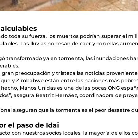
calculables
toda su fuerza, los muertos podrían superar el millar
lables. Las lluvias no cesan de caer y con ellas aumen
egó transformado ya en tormenta, las inundaciones h
erables.
ran preocupación y tristeza las noticias proveniente
que y Zimbabwe están entre las naciones más pobres
 De hecho, Manos Unidas es una de las pocas ONG españ
ctados”, asegura Beatriz Hernáez, coordinadora de proy
onal aseguran que la tormenta es el peor desastre que
r el paso de Idai
o con nuestros socios locales, la mayoría de ellos co