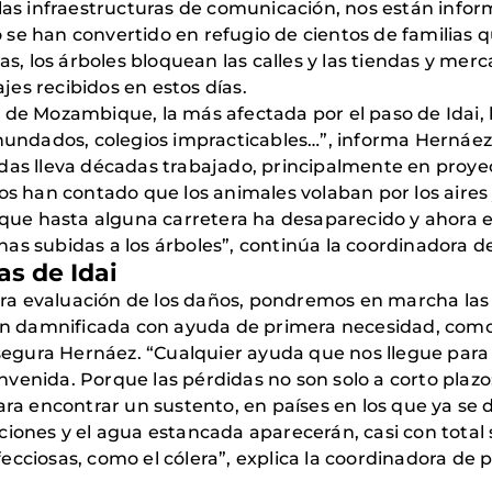
 las infraestructuras de comunicación, nos están infor
se han convertido en refugio de cientos de familias qu
as, los árboles bloquean las calles y las tiendas y mer
es recibidos en estos días.
 de Mozambique, la más afectada por el paso de Idai, 
inundados, colegios impracticables…”, informa Hernáez
 lleva décadas trabajado, principalmente en proyec
nos han contado que los animales volaban por los aires
r que hasta alguna carretera ha desaparecido y ahora 
nas subidas a los árboles”, continúa la coordinadora
as de Idai
ra evaluación de los daños, pondremos en marcha las
ión damnificada con ayuda de primera necesidad, como 
 asegura Hernáez. “Cualquier ayuda que nos llegue para
venida. Porque las pérdidas no son solo a corto plazo:
para encontrar un sustento, en países en los que ya s
iones y el agua estancada aparecerán, casi con total 
ecciosas, como el cólera”, explica la coordinadora de