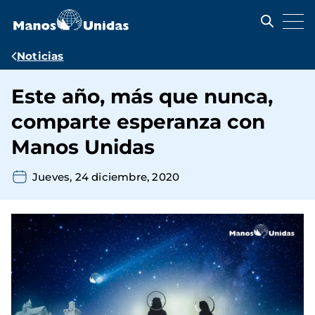
Pasar
al
contenido
principal
Ruta
Noticias
de
Este año, más que nunca,
navegación
comparte esperanza con
Manos Unidas
Jueves, 24 diciembre, 2020