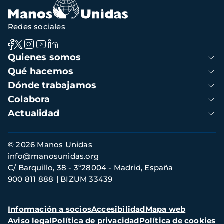
Redes sociales
Navegación
Quienes somos
principal
Qué hacemos
Dónde trabajamos
Colabora
Actualidad
Información
© 2026 Manos Unidas
de
info@manosunidas.org
contacto
C/ Barquillo, 38 - 3º28004 - Madrid, España
900 811 888
BIZUM 33439
Menú
Información a socios
Accesibilidad
Mapa web
secundario
Aviso legal
Política de privacidad
Política de cookies