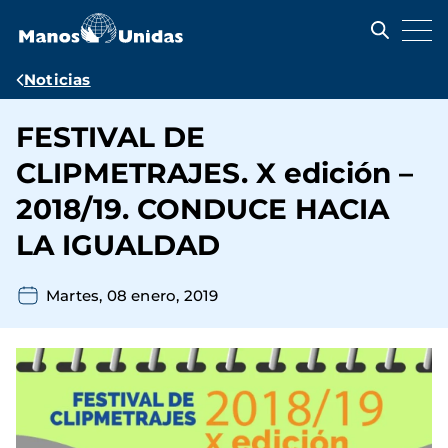
Pasar
al
contenido
principal
Ruta
Noticias
de
FESTIVAL DE
navegación
CLIPMETRAJES. X edición –
2018/19. CONDUCE HACIA
LA IGUALDAD
Martes, 08 enero, 2019