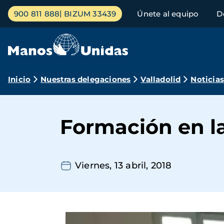
Pasar
Menú
900 811 888
BIZUM 33439
Únete al equipo
D
al
principal
contenido
principal
Ruta
Inicio
Nuestras delegaciones
Valladolid
Noticia
de
navegación
Formación en la
Viernes, 13 abril, 2018