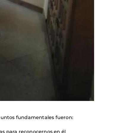
s puntos fundamentales fueron:
das para reconocernos en él