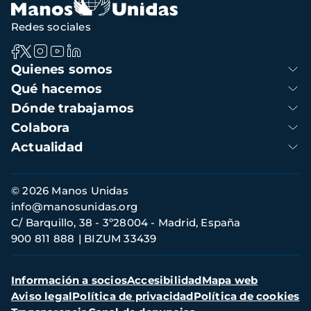
Redes sociales
Navegación
Quienes somos
principal
Qué hacemos
Dónde trabajamos
Colabora
Actualidad
Información
© 2026 Manos Unidas
de
info@manosunidas.org
contacto
C/ Barquillo, 38 - 3º28004 - Madrid, España
900 811 888
BIZUM 33439
Menú
Información a socios
Accesibilidad
Mapa web
secundario
Aviso legal
Política de privacidad
Política de cookies