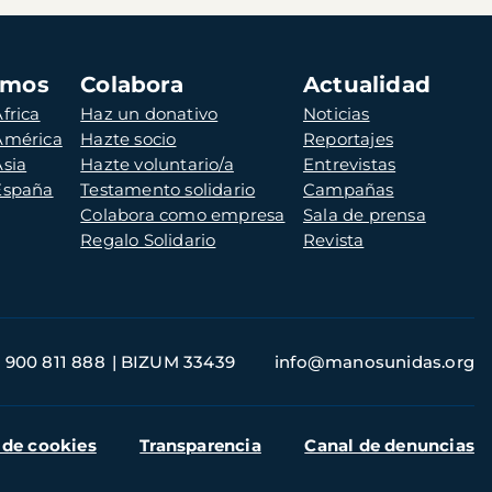
amos
Colabora
Actualidad
frica
Haz un donativo
Noticias
 América
Hazte socio
Reportajes
Asia
Hazte voluntario/a
Entrevistas
 España
Testamento solidario
Campañas
Colabora como empresa
Sala de prensa
Regalo Solidario
Revista
900 811 888
BIZUM 33439
info@manosunidas.org
 de cookies
Transparencia
Canal de denuncias