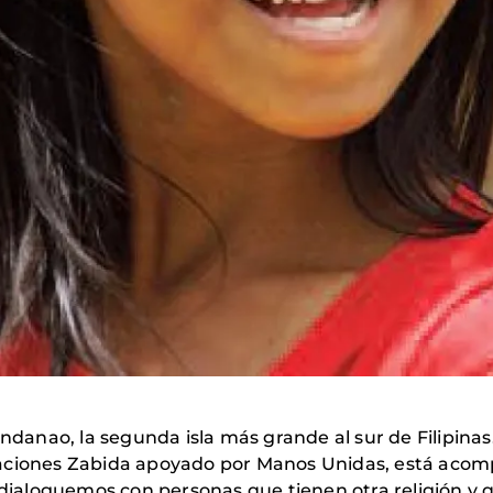
Mindanao, la segunda isla más grande al sur de Filipin
aciones Zabida apoyado por Manos Unidas, está acomp
aloguemos con personas que tienen otra religión y q