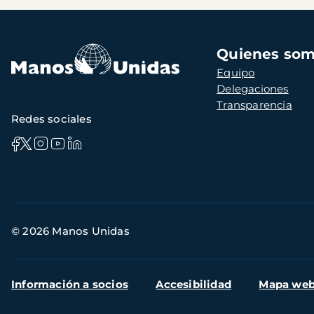
Navegación
Quienes so
principal
Equipo
Delegaciones
Transparencia
Redes sociales
Información
© 2026 Manos Unidas
de
contacto
Menú
Información a socios
Accesibilidad
Mapa we
secundario