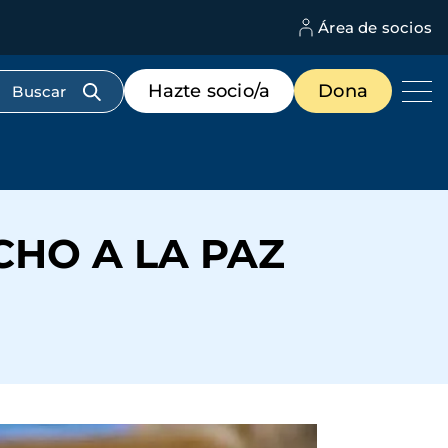
Área de socios
M
d
c
Menú
Hazte socio/a
Dona
d
de
us
destacados
cabecera
CHO A LA PAZ