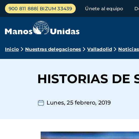
Pasar
Menú
900 811 888
BIZUM 33439
Únete al equipo
D
al
principal
contenido
principal
Ruta
Inicio
Nuestras delegaciones
Valladolid
Noticia
de
navegación
HISTORIAS DE 
Lunes, 25 febrero, 2019