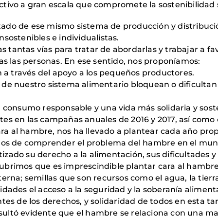
tivo a gran escala que compromete la sostenibilidad
ultado de ese mismo sistema de producción y distribuci
sostenibles e individualistas.
ras tantas vías para tratar de abordarlas y trabajar a 
das las personas. En ese sentido, nos proponíamos:
n a través del apoyo a los pequeños productores.
de nuestro sistema alimentario bloquean o dificultan 
n consumo responsable y una vida más solidaria y sost
tes en las campañas anuales de 2016 y 2017, así como 
 cara al hambre, nos ha llevado a plantear cada año pr
amos de comprender el problema del hambre en el mun
ado su derecho a la alimentación, sus dificultades y l
cubrimos que es imprescindible plantar cara al hamb
rna; semillas que son recursos como el agua, la tierra,
dades el acceso a la seguridad y la soberanía alimenta
tes de los derechos, y solidaridad de todos en esta ta
ltó evidente que el hambre se relaciona con una mala