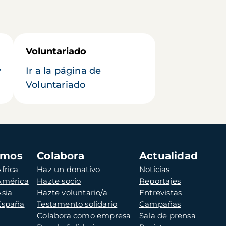
Voluntariado
y
Ir a la página de
Voluntariado
amos
Colabora
Actualidad
frica
Haz un donativo
Noticias
 América
Hazte socio
Reportajes
Asia
Hazte voluntario/a
Entrevistas
 España
Testamento solidario
Campañas
Colabora como empresa
Sala de prensa