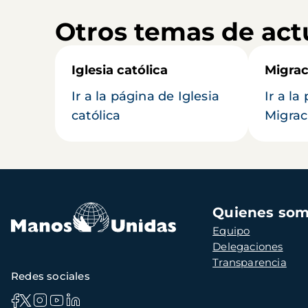
Otros temas de act
Iglesia católica
Migrac
Ir a la página de Iglesia
Ir a la
católica
Migrac
Navegación
Quienes so
principal
Equipo
Delegaciones
Transparencia
Redes sociales