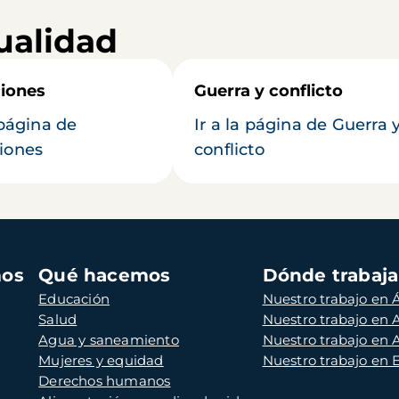
ualidad
iones
Guerra y conflicto
 página de
Ir a la página de Guerra 
iones
conflicto
mos
Qué hacemos
Dónde trabaj
Educación
Nuestro trabajo en Á
Salud
Nuestro trabajo en
Agua y saneamiento
Nuestro trabajo en 
Mujeres y equidad
Nuestro trabajo en
Derechos humanos