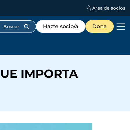
Área de socios
M
d
c
Menú
Hazte socio/a
Dona
d
de
us
destacados
cabecera
 QUE IMPORTA