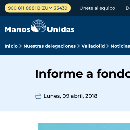
Pasar
Menú
900 811 888
BIZUM 33439
Únete al equipo
D
al
principal
contenido
principal
Ruta
Inicio
Nuestras delegaciones
Valladolid
Noticia
de
navegación
Informe a fond
Lunes, 09 abril, 2018