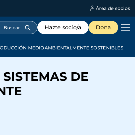
Área de socios
M
d
c
Menú
Hazte socio/a
Dona
d
de
us
destacados
cabecera
E PRODUCCIÓN MEDIOAMBIENTALMENTE SOSTENIBLES
S SISTEMAS DE
NTE