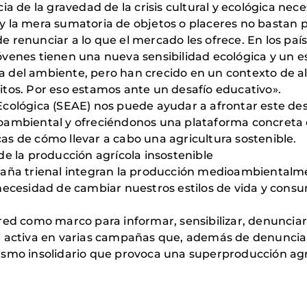
ia de la gravedad de la crisis cultural y ecológica nec
 la mera sumatoria de objetos o placeres no bastan pa
 renunciar a lo que el mercado les ofrece. En los paí
venes tienen una nueva sensibilidad ecológica y un esp
 del ambiente, pero han crecido en un contexto de a
ábitos. Por eso estamos ante un desafío educativo».
Ecológica (SEAE) nos puede ayudar a afrontar este d
oambiental y ofreciéndonos una plataforma concreta
s de cómo llevar a cabo una agricultura sostenible.
de la producción agrícola insostenible
paña trienal integran la producción medioambientalmen
necesidad de cambiar nuestros estilos de vida y consu
red como marco para informar, sensibilizar, denunciar
a activa en varias campañas que, además de denunciar
ismo insolidario que provoca una superproducción ag