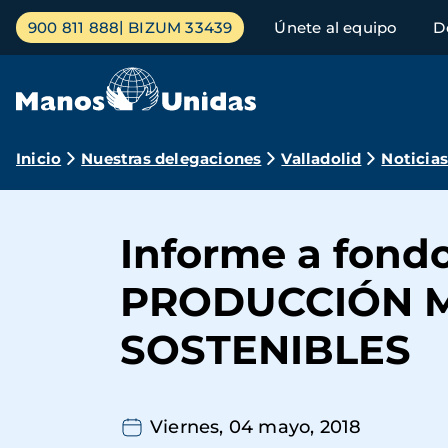
Pasar
Menú
900 811 888
BIZUM 33439
Únete al equipo
D
al
principal
contenido
principal
Ruta
Inicio
Nuestras delegaciones
Valladolid
Noticia
de
navegación
Informe a fond
PRODUCCIÓN 
SOSTENIBLES
Viernes, 04 mayo, 2018