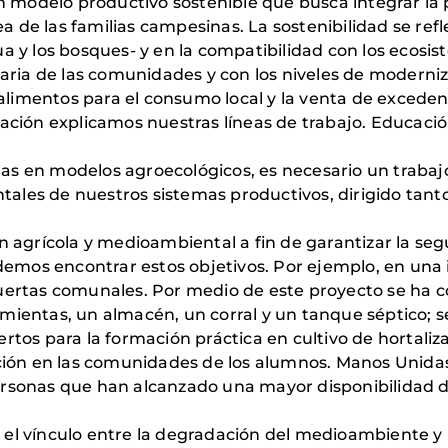
modelo productivo sostenible que busca integrar la p
de las familias campesinas. La sostenibilidad se refle
a y los bosques- y en la compatibilidad con los ecosis
ntaria de las comunidades y con los niveles de moderni
alimentos para el consumo local y la venta de exced
ación explicamos nuestras líneas de trabajo. Educación
das en modelos agroecológicos, es necesario un trab
les de nuestros sistemas productivos, dirigido tanto 
n agrícola y medioambiental a fin de garantizar la seg
mos encontrar estos objetivos. Por ejemplo, en una i
uertas comunales. Por medio de este proyecto se ha co
amientas, un almacén, un corral y un tanque séptico;
rtos para la formación práctica en cultivo de hortaliza
ación en las comunidades de los alumnos. Manos Unidas 
ersonas que han alcanzado una mayor disponibilidad 
 el vínculo entre la degradación del medioambiente y