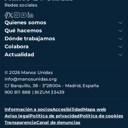
Redes sociales
Navegación
Quienes somos
principal
Qué hacemos
Dónde trabajamos
Colabora
Actualidad
Información
© 2026 Manos Unidas
de
info@manosunidas.org
contacto
C/ Barquillo, 38 - 3º28004 - Madrid, España
900 811 888
BIZUM 33439
Menú
Información a socios
Accesibilidad
Mapa web
secundario
Aviso legal
Política de privacidad
Política de cookies
Transparencia
Canal de denuncias