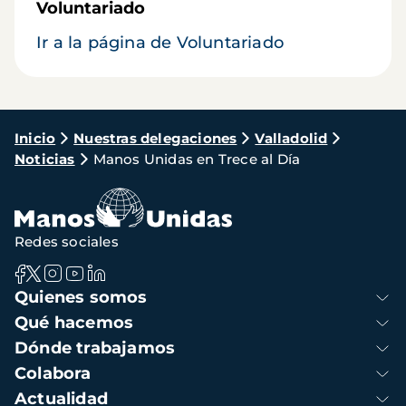
Voluntariado
Ir a la página de Voluntariado
Ruta
Inicio
Nuestras delegaciones
Valladolid
Noticias
Manos Unidas en Trece al Día
de
navegación
Redes sociales
Navegación
Quienes somos
principal
Qué hacemos
Dónde trabajamos
Colabora
Actualidad