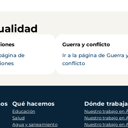
ualidad
iones
Guerra y conflicto
 página de
Ir a la página de Guerra 
iones
conflicto
mos
Qué hacemos
Dónde trabaj
Educación
Nuestro trabajo en Á
Salud
Nuestro trabajo en
Agua y saneamiento
Nuestro trabajo en 