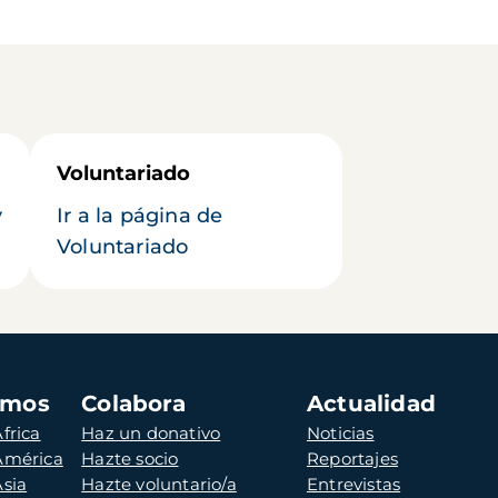
Voluntariado
y
Ir a la página de
Voluntariado
amos
Colabora
Actualidad
frica
Haz un donativo
Noticias
 América
Hazte socio
Reportajes
Asia
Hazte voluntario/a
Entrevistas