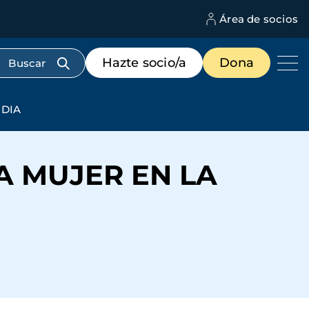
Área de socios
M
d
c
Menú
Hazte socio/a
Dona
d
de
us
destacados
cabecera
NDIA
A MUJER EN LA