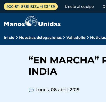
Pasar
Menú
900 811 888
BIZUM 33439
Únete al equipo
D
al
principal
contenido
principal
Ruta
Inicio
Nuestras delegaciones
Valladolid
Noticia
de
navegación
“EN MARCHA” P
INDIA
Lunes, 08 abril, 2019