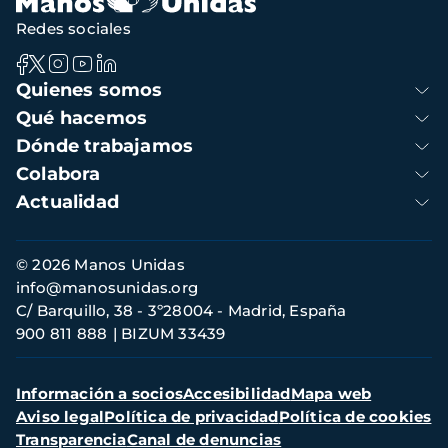
Redes sociales
Navegación
Quienes somos
principal
Qué hacemos
Dónde trabajamos
Colabora
Actualidad
Información
© 2026 Manos Unidas
de
info@manosunidas.org
contacto
C/ Barquillo, 38 - 3º28004 - Madrid, España
900 811 888
BIZUM 33439
Menú
Información a socios
Accesibilidad
Mapa web
secundario
Aviso legal
Política de privacidad
Política de cookies
Transparencia
Canal de denuncias