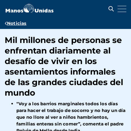
Pasar
al
contenido
principal
Ruta
Noticias
de
Mil millones de personas se
navegación
enfrentan diariamente al
desafío de vivir en los
asentamientos informales
de las grandes ciudades del
mundo
"Voy a los barrios marginales todos los días
para hacer el trabajo de socorro y no hay un día
que no llore al ver a niños hambrientos,
familias enteras sin comer”, comenta el padre
Rolvin de Mello desde India.