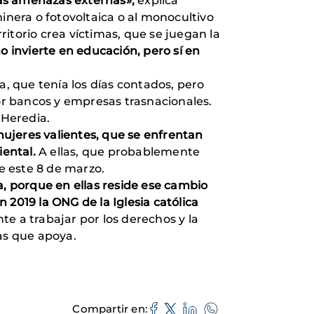
las amenazas externas»,
explica
minera o fotovoltaica o al monocultivo
itorio crea víctimas, que se juegan la
o invierte en educación, pero sí en
 que tenía los días contados, pero
por bancos y empresas trasnacionales.
 Heredia.
ujeres valientes, que se enfrentan
iental.
A ellas, que probablemente
je este 8 de marzo.
a, porque en ellas reside ese cambio
n 2019 la ONG de la Iglesia católica
te a trabajar por los derechos y la
vas que apoya.
Compartir en