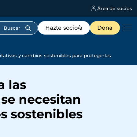
Área de socios
M
d
c
Menú
Hazte socio/a
Dona
d
de
us
destacados
cabecera
tativas y cambios sostenibles para protegerlas
a las
 se necesitan
s sostenibles