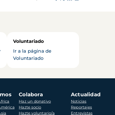
Voluntariado
y
Ir a la página de
Voluntariado
amos
Colabora
Actualidad
frica
Haz un donativo
Noticias
 América
Hazte socio
Reportajes
Asia
Hazte voluntario/a
Entrevistas