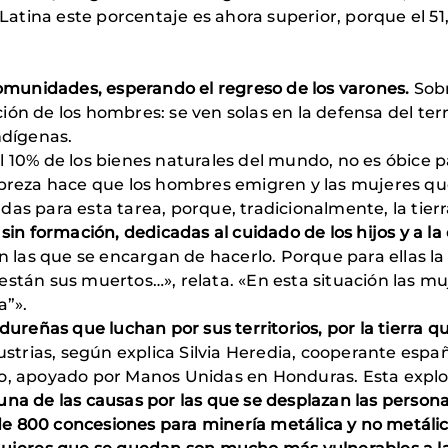
tina este porcentaje es ahora superior, porque el 51,
munidades, esperando el regreso de los varones.
Sobr
n de los hombres: se ven solas en la defensa del territ
 indígenas.
l 10% de los bienes naturales del mundo, no es óbice 
reza hace que los hombres emigren y las mujeres qued
as para esta tarea, porque, tradicionalmente, la tier
sin formación, dedicadas al cuidado de los hijos y a la 
s son las que se encargan de hacerlo. Porque para ellas la
lí están sus muertos…», relata. «En esta situación las m
a”».
eñas que luchan por sus territorios, por la tierra qu
rias, según explica Silvia Heredia, cooperante españ
so, apoyado por Manos Unidas en Honduras. Esta explot
una de las causas por las que se desplazan las persona
e 800 concesiones para minería metálica y no metálic