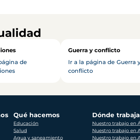
ualidad
iones
Guerra y conflicto
 página de
Ir a la página de Guerra 
iones
conflicto
mos
Qué hacemos
Dónde trabaj
Educación
Nuestro trabajo en Á
Salud
Nuestro trabajo en
Agua y saneamiento
Nuestro trabajo en 