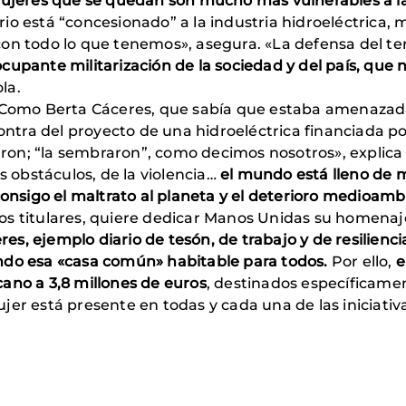
 mujeres que se quedan son mucho más vulnerables a 
orio está “concesionado” a la industria hidroeléctrica, 
on todo lo que tenemos», asegura. «La defensa del terr
cupante militarización de la sociedad y del país, que n
la.
. Como Berta Cáceres, que sabía que estaba amenazada,
contra del proyecto de una hidroeléctrica financiada 
naron; “la sembraron”, como decimos nosotros», explica
s obstáculos, de la violencia…
el mundo está lleno de m
consigo el maltrato al planeta y el deterioro medioamb
n los titulares, quiere dedicar Manos Unidas su homena
s, ejemplo diario de tesón, de trabajo y de resilienci
ndo esa «casa común» habitable para todos.
Por ello,
e
ano a 3,8 millones de euros
, destinados específicamen
jer está presente en todas y cada una de las iniciati