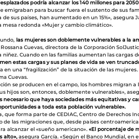
esplazados podría alcanzar los 140 millones para 2050
e emigraban para buscar fuera el sustento de sus famil
a de sus países, han aumentado en un 15%», asegura J
a mesa redonda «Mujer y cambio climático».
 mundo,
las mujeres son doblemente vulnerables a la am
a Rossana Cuevas, directora de la Corporación SolJusti
 niñez. Cuando en las familias aumentan las cargas d
umen estas cargas y sus planes de vida se ven truncad
a en una “fragilización” de la situación de las mujeres
rma Cuevas.
ación se producen en el campo, los hombres migran a l
y sus hijos son, entonces, doblemente vulnerables», ase
s necesario que haya sociedades más equitativas y ca
 oportunidades a toda esta población vulnerable».
ía, que forma parte de CEDIAC, Centro de Derechos Ind
ujo de las migraciones que, desde países centroameric
ra alcanzar el «sueño americano».
«El porcentaje de 
s alto»,
asegura García. «Según el Banco Mundial, en e