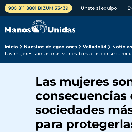
Pasar
Menú
900 811 888
BIZUM 33439
Únete al equipo
D
al
principal
contenido
principal
Ruta
Inicio
Nuestras delegaciones
Valladolid
Noticia
Las mujeres son las más vulnerables a las consecuencia
de
navegación
Las mujeres son
consecuencias d
sociedades más 
para protegerla