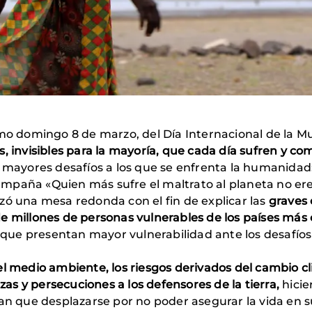
imo domingo 8 de marzo, del Día Internacional de la M
, invisibles para la mayoría, que cada día sufren y c
mayores desafíos a los que se enfrenta la humanidad: 
paña «Quien más sufre el maltrato al planeta no eres 
zó una mesa redonda con el fin de explicar las
graves 
de millones de personas vulnerables de los países má
s que presentan mayor vulnerabilidad ante los desafío
el medio ambiente, los riesgos derivados del cambio c
s y persecuciones a los defensores de la tierra,
hicie
an que desplazarse por no poder asegurar la vida en s